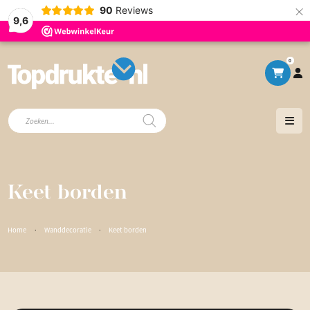
×
90
Reviews
9,6
0
Producten
zoeken
Keet borden
Home
·
Wanddecoratie
·
Keet borden