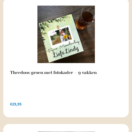
€34,95.
€29,95.
Theedoos groen met fotokader – 9 vakken
€
29,95