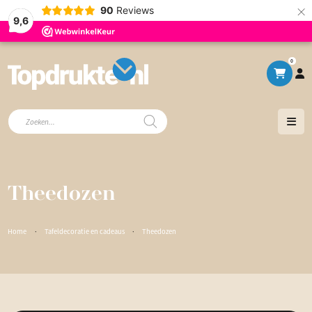
×
90
Reviews
9,6
0
Producten
zoeken
Theedozen
Home
·
Tafeldecoratie en cadeaus
·
Theedozen