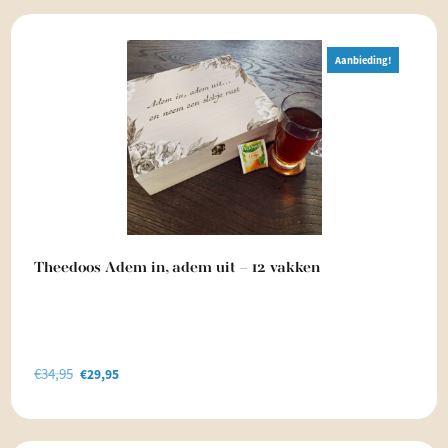
was:
is:
€29,95.
€24,95.
Aanbieding!
Theedoos Adem in, adem uit – 12 vakken
€
34,95
Oorspronkelijke
Huidige
€
29,95
prijs
prijs
was:
is: