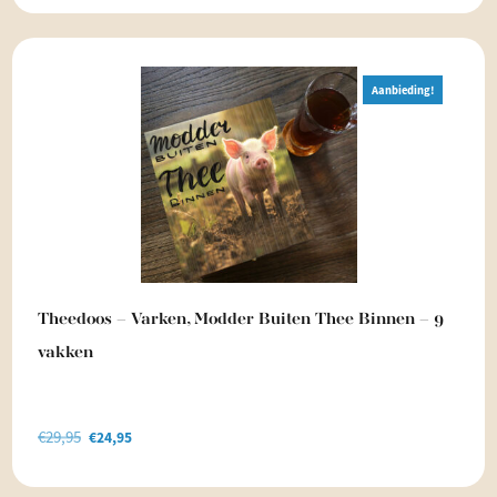
Aanbieding!
Theedoos – Varken, Modder Buiten Thee Binnen – 9
vakken
€
29,95
Oorspronkelijke
Huidige
€
24,95
prijs
prijs