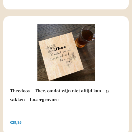
prijs
prijs
was:
is:
€29,95.
€24,95.
Theedoos – Thee, omdat wijn niet altijd kan – 9
vakken – Lasergravure
€
29,95