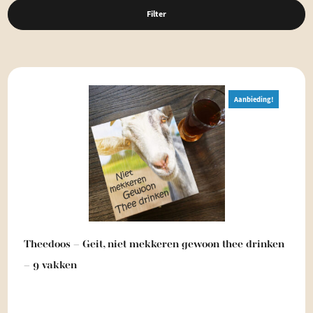
Filter
Aanbieding!
Theedoos – Geit, niet mekkeren gewoon thee drinken
– 9 vakken