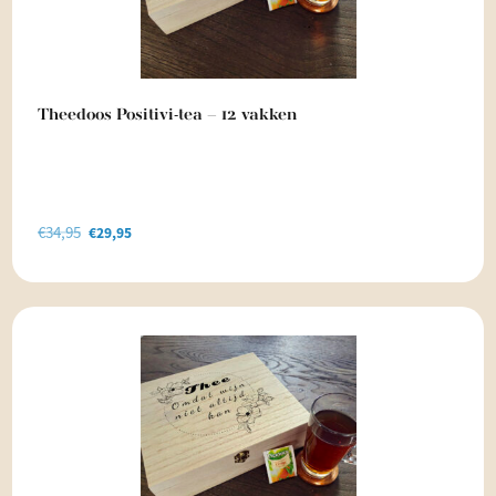
Theedoos Positivi-tea – 12 vakken
€
34,95
Oorspronkelijke
Huidige
€
29,95
prijs
prijs
was:
is:
€34,95.
€29,95.