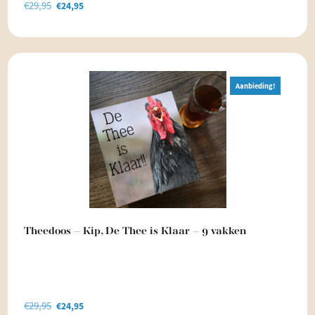
€
29,95
Oorspronkelijke
Huidige
€
24,95
prijs
prijs
was:
is:
€29,95.
€24,95.
Aanbieding!
Theedoos – Kip, De Thee is Klaar – 9 vakken
€
29,95
Oorspronkelijke
Huidige
€
24,95