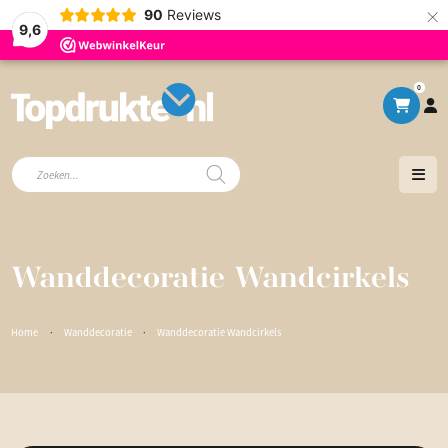
×
90
Reviews
9,6
0
Producten
zoeken
Wanddecoratie Wandcirkels
Home
·
Wanddecoratie
·
Wanddecoratie Wandcirkels