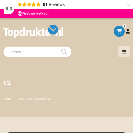
×
91
Reviews
9,6
0
Producten
zoeken
12
Home
·
Producten getagged “12”