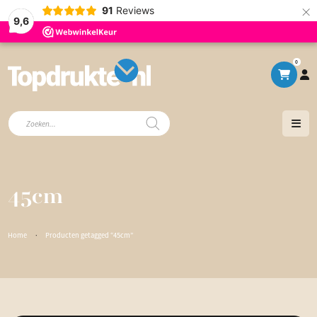
×
91
Reviews
9,6
0
Producten
zoeken
45cm
Home
·
Producten getagged “45cm”