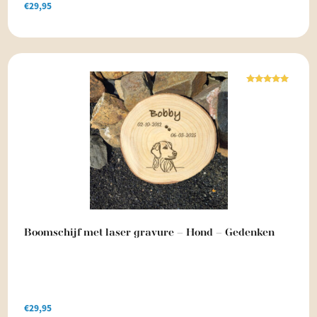
€
29,95
Waardering
5.00
uit 5
Boomschijf met laser gravure – Hond – Gedenken
€
29,95