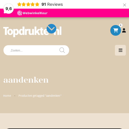
×
91
Reviews
9,6
0
Producten
zoeken
aandenken
Home
·
Producten getagged “aandenken”