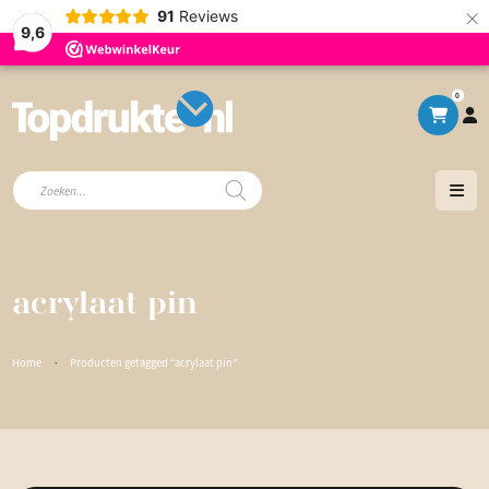
×
91
Reviews
9,6
0
Producten
zoeken
acrylaat pin
Home
·
Producten getagged “acrylaat pin”