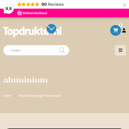
×
90
Reviews
9,6
0
Producten
zoeken
aluminium
Home
·
Producten getagged “aluminium”