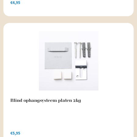
€
4,95
Blind ophangsysteem platen 2kg
€
5,95