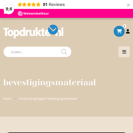
×
91
Reviews
9,6
0
Producten
zoeken
bevestigingsmateriaal
Home
·
Producten getagged “bevestigingsmateriaal”