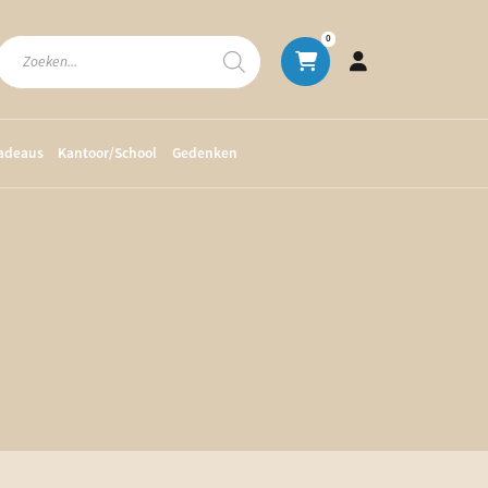
Producten
0
zoeken
cadeaus
Kantoor/School
Gedenken