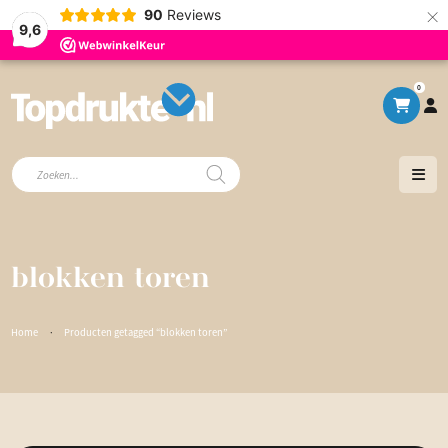
×
90
Reviews
9,6
0
Producten
zoeken
blokken toren
Home
·
Producten getagged “blokken toren”