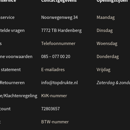
nservice
Contactgegevens
Openingstijden
service
Noorwegenweg 34
Maandag
telde vragen
7772 TB Hardenberg
Dinsdag
s
Telefoonnummer
Woensdag
ne voorwaarden
085 – 077 00 20
Donderdag
 statement
E-mailadres
Vrijdag
/Retourneren
info@topdrukte.nl
Zaterdag & zond
e/Klachtenregeling
KVK-nummer
ccount
72803657
t
BTW-nummer