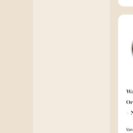
Wa
Or
– 
Van