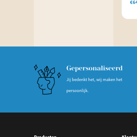
€
6
Gepersonaliseerd
Jij bedenkt het, wij maken het
persoonlijk.