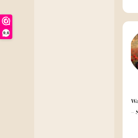
9,6
Wa
– 