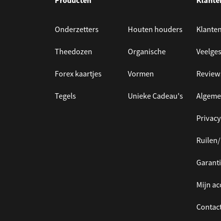
Producten
Klante
Onderzetters
Houten houders
Klanten
Theedozen
Organische
Veelges
Forex kaartjes
Vormen
Review
Tegels
Unieke Cadeau's
Algeme
Privacy
Ruilen
Garanti
Mijn a
Contac