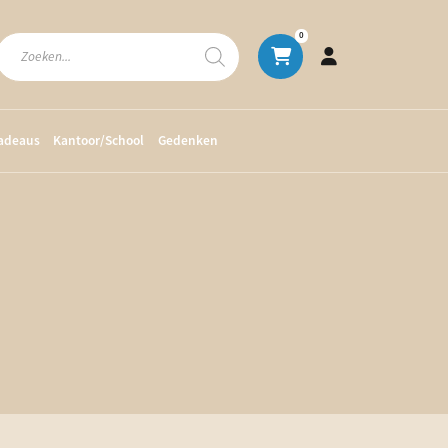
Producten
0
zoeken
cadeaus
Kantoor/School
Gedenken