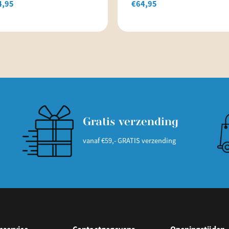
4,95
€
64,95
Gratis verzending
vanaf €59,- GRATIS verzending