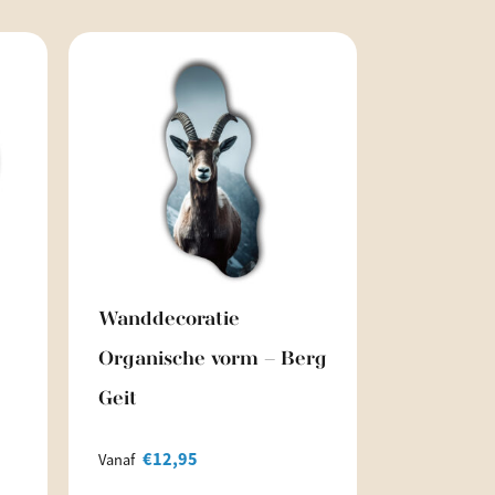
Wanddecoratie
Organische vorm – Berg
Geit
€
12,95
Vanaf