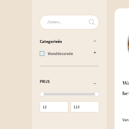
Producten
zoeken
Categorieën
Wanddecoratie
PRIJS
Wa
he
Van