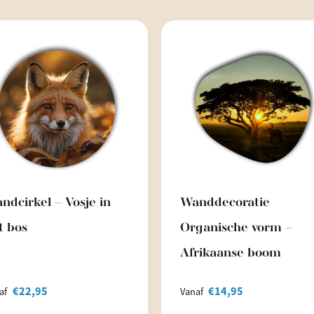
ndcirkel – Vosje in
Wanddecoratie
t bos
Organische vorm –
Afrikaanse boom
€
22,95
€
14,95
af
Vanaf