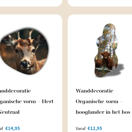
nddecoratie
Wanddecoratie
ganische vorm – Hert
Organische vorm –
Neutraal
hooglander in het bos
€
14,95
€
12,95
af
Vanaf