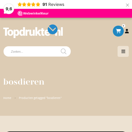
×
91
Reviews
9,6
0
Producten
zoeken
bosdieren
Home
·
Producten getagged “bosdieren”