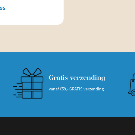
,95
Gratis verzending
vanaf €59,- GRATIS verzending