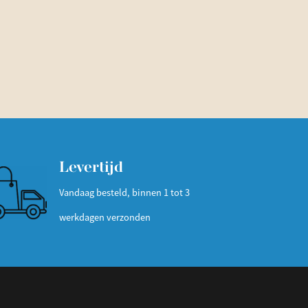
Levertijd
Vandaag besteld, binnen 1 tot 3
werkdagen verzonden