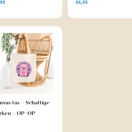
,95
€
6,95
nvas tas – Schattige
rken – OP=OP