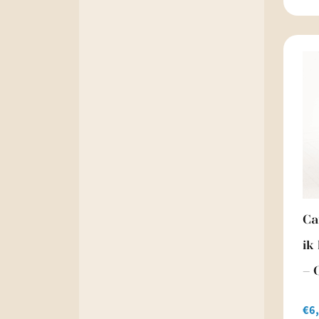
Ca
ik
– 
€
6