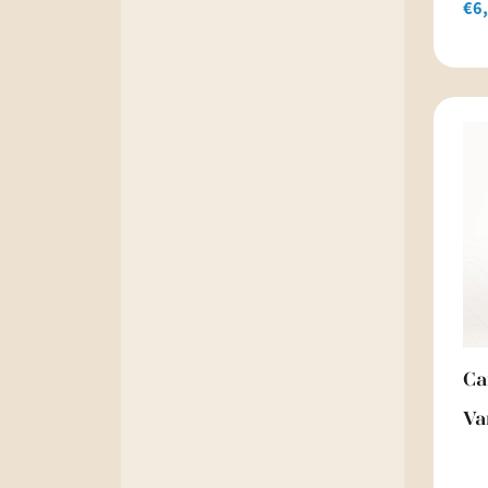
€
6
Ca
Va