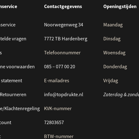
nservice
Contactgegevens
Openingstijden
service
Noorwegenweg 34
Maandag
telde vragen
7772 TB Hardenberg
Dinsdag
s
Telefoonnummer
Woensdag
ne voorwaarden
085 – 077 00 20
Donderdag
 statement
E-mailadres
Vrijdag
/Retourneren
info@topdrukte.nl
Zaterdag & zond
e/Klachtenregeling
KVK-nummer
ccount
72803657
t
BTW-nummer