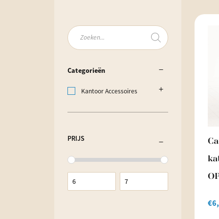
Producten
zoeken
Categorieën
Kantoor Accessoires
PRIJS
Ca
ka
O
€
6