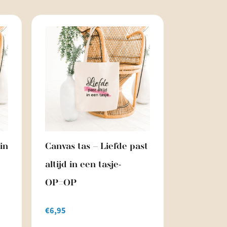
in
Canvas tas – Liefde past
altijd in een tasje-
OP=OP
€
6,95