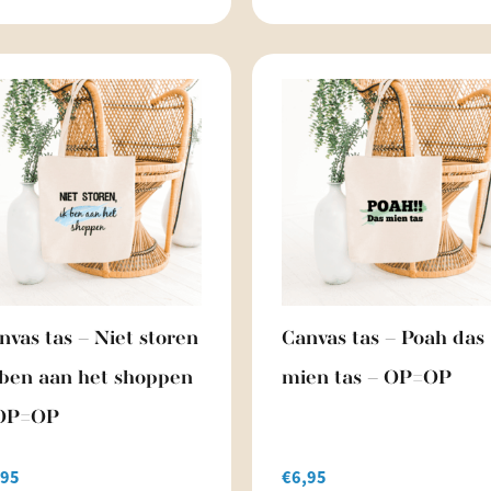
nvas tas – Niet storen
Canvas tas – Poah das
 ben aan het shoppen
mien tas – OP=OP
OP=OP
,95
€
6,95