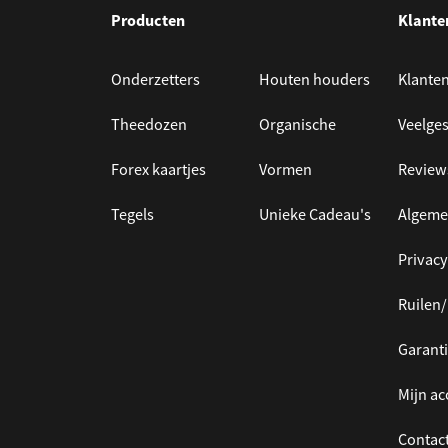
Producten
Klante
Onderzetters
Houten houders
Klanten
Theedozen
Organische
Veelges
Forex kaartjes
Vormen
Review
Tegels
Unieke Cadeau's
Algeme
Privacy
Ruilen
Garanti
Mijn a
Contac