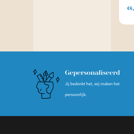
€
6
Gepersonaliseerd
Jij bedenkt het, wij maken het
persoonlijk.