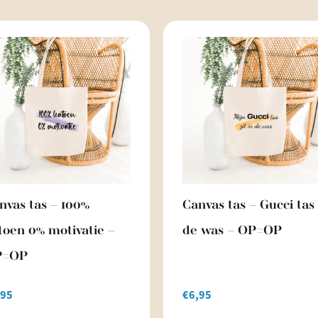
nvas tas – 100%
Canvas tas – Gucci tas 
toen 0% motivatie –
de was – OP=OP
P=OP
,95
€
6,95