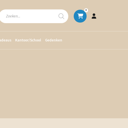
Producten
0
zoeken
cadeaus
Kantoor/School
Gedenken