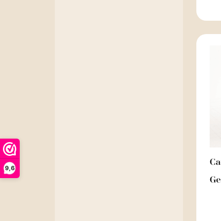
Ca
9,6
Ge