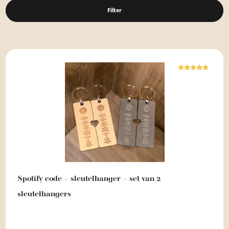
Filter
Waardering
5.00
uit 5
Spotify code – sleutelhanger – set van 2
sleutelhangers