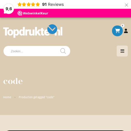
×
91
Reviews
9,6
0
Producten
zoeken
code
Home
·
Producten getagged “code”