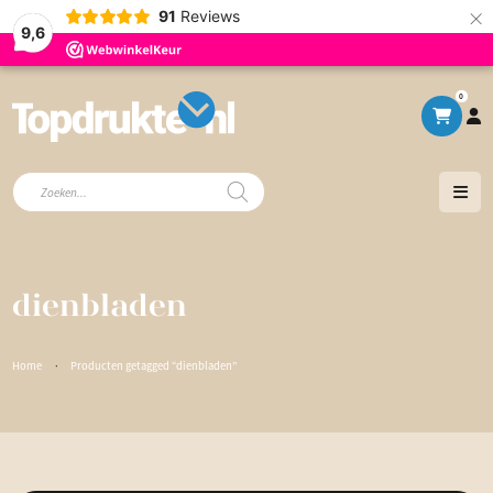
×
91
Reviews
9,6
0
Producten
zoeken
dienbladen
Home
·
Producten getagged “dienbladen”