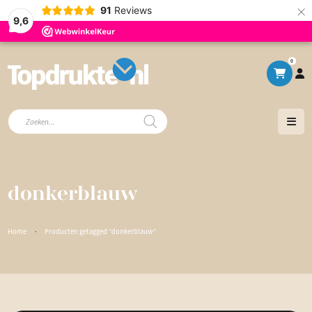
×
91
Reviews
9,6
0
Producten
zoeken
donkerblauw
Home
·
Producten getagged “donkerblauw”