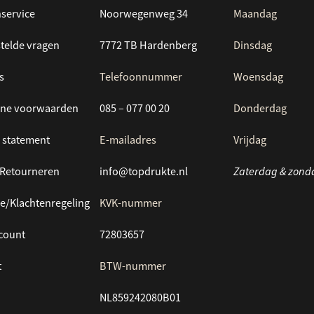
service
Noorwegenweg 34
Maandag
telde vragen
7772 TB Hardenberg
Dinsdag
s
Telefoonnummer
Woensdag
ne voorwaarden
085 – 077 00 20
Donderdag
 statement
E-mailadres
Vrijdag
/Retourneren
info@topdrukte.nl
Zaterdag & zond
e/Klachtenregeling
KVK-nummer
ccount
72803657
t
BTW-nummer
NL859242080B01