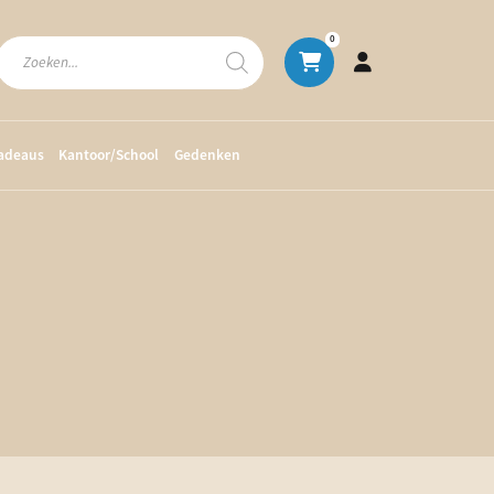
Producten
0
zoeken
cadeaus
Kantoor/School
Gedenken