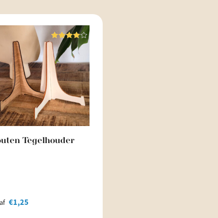
Waardering
4.00
uit 5
uten Tegelhouder
€
1,25
af