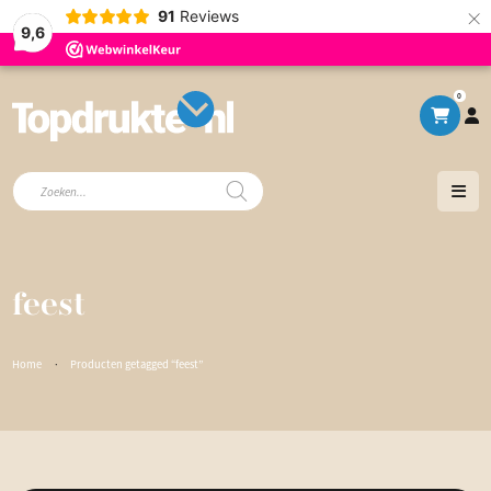
×
91
Reviews
9,6
0
Producten
zoeken
feest
Home
·
Producten getagged “feest”