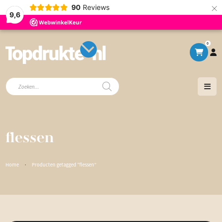
×
90
Reviews
9,6
0
Producten
zoeken
flessen
Home
·
Producten getagged “flessen”