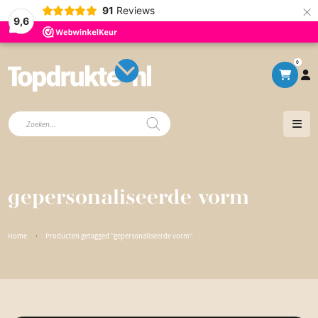
×
91
Reviews
9,6
0
Producten
zoeken
gepersonaliseerde vorm
Home
·
Producten getagged “gepersonaliseerde vorm”