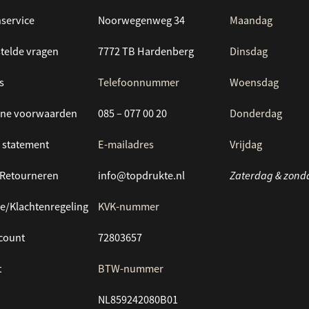
service
Noorwegenweg 34
Maandag
telde vragen
7772 TB Hardenberg
Dinsdag
s
Telefoonnummer
Woensdag
ne voorwaarden
085 – 077 00 20
Donderdag
 statement
E-mailadres
Vrijdag
/Retourneren
info@topdrukte.nl
Zaterdag & zond
e/Klachtenregeling
KVK-nummer
ccount
72803657
t
BTW-nummer
NL859242080B01