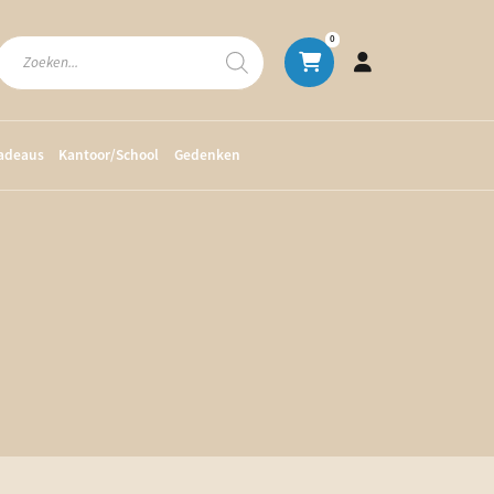
Producten
0
zoeken
cadeaus
Kantoor/School
Gedenken