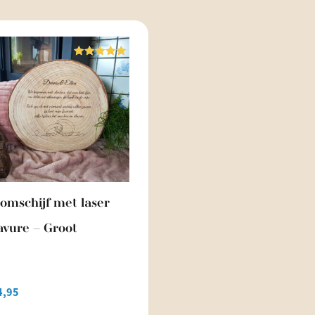
Waardering
5.00
uit 5
omschijf met laser
avure – Groot
4,95