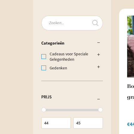
Producten
zoeken
Categorieën
Cadeaus voor Speciale
Gelegenheden
Gedenken
Bo
PRIJS
gr
€
4