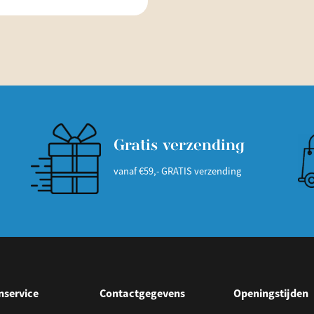
Gratis verzending
vanaf €59,- GRATIS verzending
nservice
Contactgegevens
Openingstijden