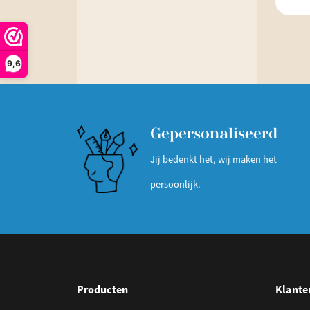
9,6
Gepersonaliseerd
Jij bedenkt het, wij maken het
persoonlijk.
Producten
Klante