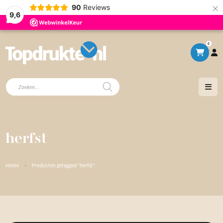
×
90
Reviews
9,6
0
Producten
zoeken
herfst
Home
·
Producten getagged “herfst”