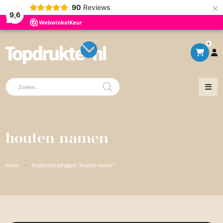
×
90
Reviews
9,6
0
Producten
zoeken
houten namen
Home
·
Producten getagged “houten namen”