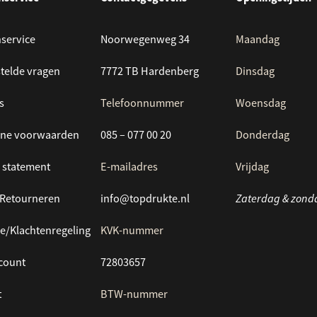
service
Noorwegenweg 34
Maandag
telde vragen
7772 TB Hardenberg
Dinsdag
s
Telefoonnummer
Woensdag
ne voorwaarden
085 – 077 00 20
Donderdag
 statement
E-mailadres
Vrijdag
/Retourneren
info@topdrukte.nl
Zaterdag & zond
e/Klachtenregeling
KVK-nummer
ccount
72803657
t
BTW-nummer