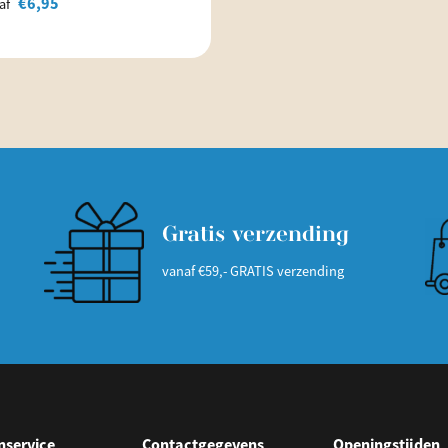
€
6,95
af
Gratis verzending
vanaf €59,- GRATIS verzending
nservice
Contactgegevens
Openingstijden