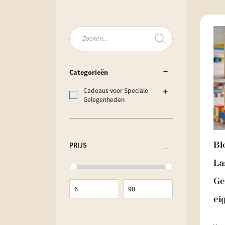
Producten
zoeken
Categorieën
Cadeaus voor Speciale
Gelegenheden
Bl
PRIJS
La
Ge
ei