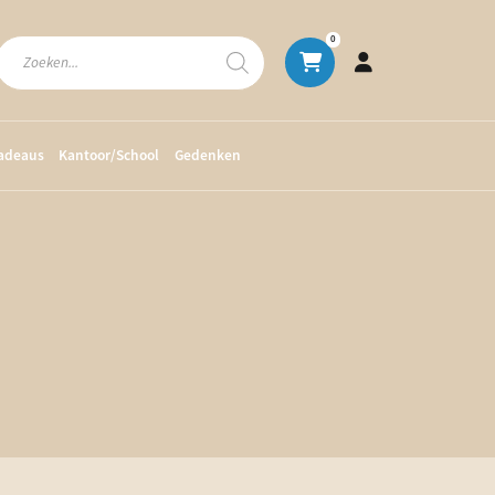
Producten
0
zoeken
cadeaus
Kantoor/School
Gedenken