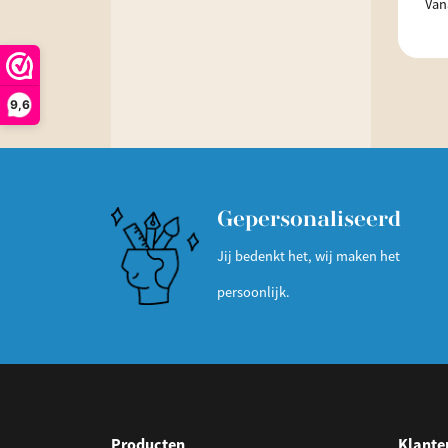
Van
9,6
Gepersonaliseerd
Jij bedenkt het, wij maken het
persoonlijk.
Producten
Klante