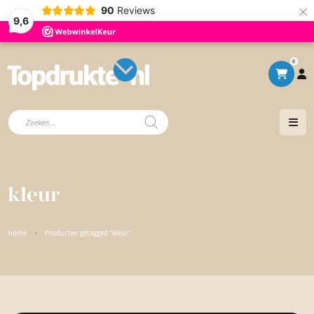
×
90
Reviews
9,6
0
Producten
zoeken
kleur
Home
·
Producten getagged “kleur”