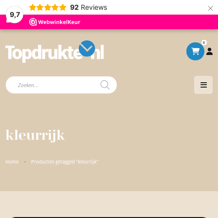
×
92
Reviews
9,7
0
Producten
zoeken
kleurrijk
Home
·
Producten getagged “kleurrijk”