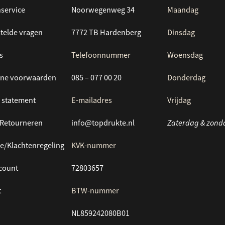
service
Noorwegenweg 34
Maandag
telde vragen
7772 TB Hardenberg
Dinsdag
s
Telefoonnummer
Woensdag
ne voorwaarden
085 – 077 00 20
Donderdag
 statement
E-mailadres
Vrijdag
/Retourneren
info@topdrukte.nl
Zaterdag & zond
e/Klachtenregeling
KVK-nummer
ccount
72803657
t
BTW-nummer
NL859242080B01