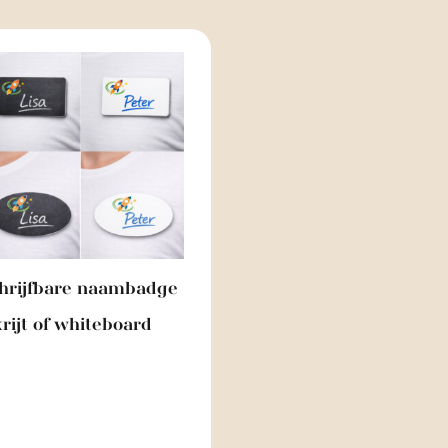
hrijfbare naambadge
krijt of whiteboard