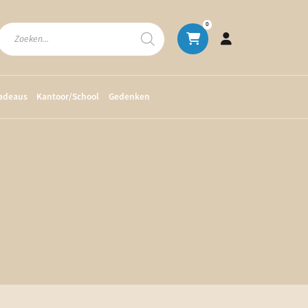
Producten
0
zoeken
cadeaus
Kantoor/School
Gedenken