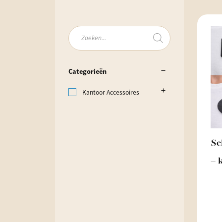
Producten
zoeken
Categorieën
Kantoor Accessoires
Sc
– 