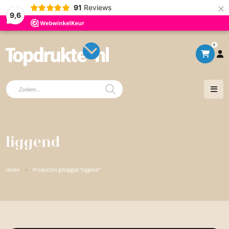
×
91
Reviews
9,6
0
Producten
zoeken
liggend
Home
·
Producten getagged “liggend”