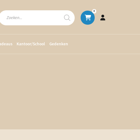
Producten
0
zoeken
cadeaus
Kantoor/School
Gedenken