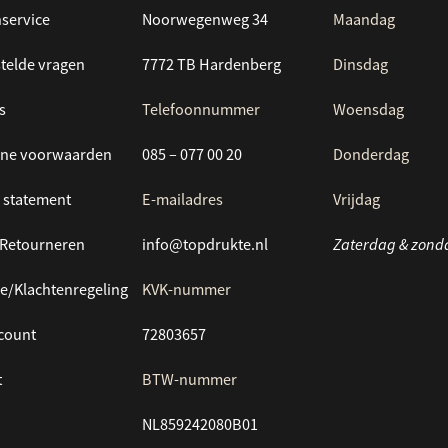
service
Noorwegenweg 34
Maandag
telde vragen
7772 TB Hardenberg
Dinsdag
s
Telefoonnummer
Woensdag
ne voorwaarden
085 – 077 00 20
Donderdag
 statement
E-mailadres
Vrijdag
/Retourneren
info@topdrukte.nl
Zaterdag & zond
e/Klachtenregeling
KVK-nummer
ccount
72803657
t
BTW-nummer
NL859242080B01