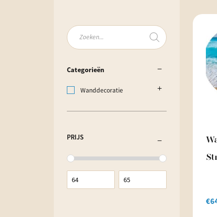
Producten
zoeken
Categorieën
Wanddecoratie
PRIJS
Wa
St
€
6