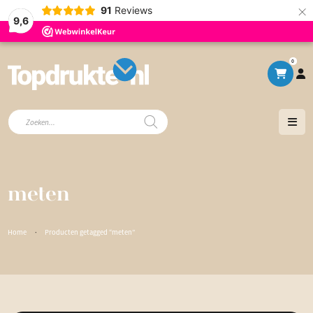
×
91
Reviews
9,6
0
Producten
zoeken
meten
Home
·
Producten getagged “meten”