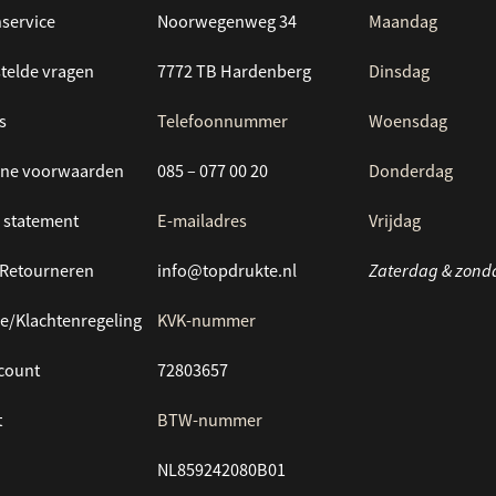
service
Noorwegenweg 34
Maandag
telde vragen
7772 TB Hardenberg
Dinsdag
s
Telefoonnummer
Woensdag
ne voorwaarden
085 – 077 00 20
Donderdag
 statement
E-mailadres
Vrijdag
/Retourneren
info@topdrukte.nl
Zaterdag & zond
e/Klachtenregeling
KVK-nummer
ccount
72803657
t
BTW-nummer
NL859242080B01