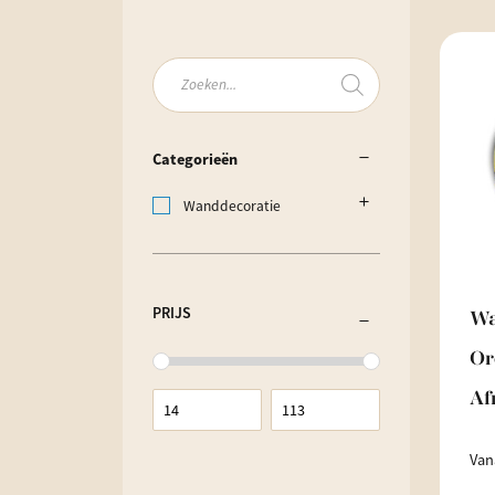
Producten
zoeken
Categorieën
Wanddecoratie
PRIJS
Wa
Or
Af
Van