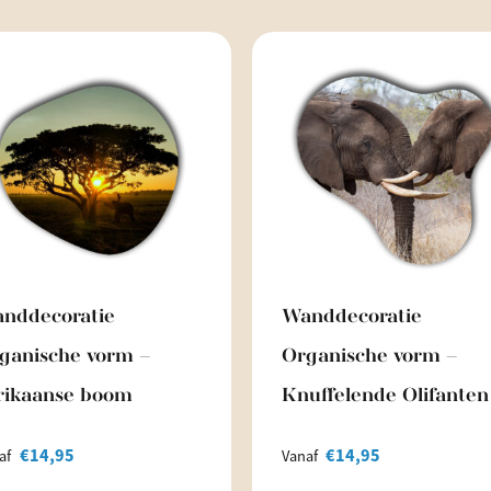
nddecoratie
Wanddecoratie
ganische vorm –
Organische vorm –
rikaanse boom
Knuffelende Olifanten
€
14,95
€
14,95
af
Vanaf