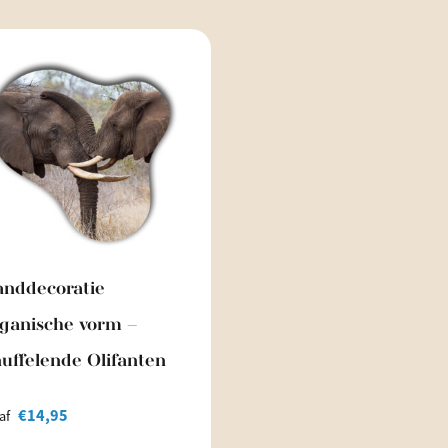
nddecoratie
ganische vorm –
uffelende Olifanten
€
14,95
af