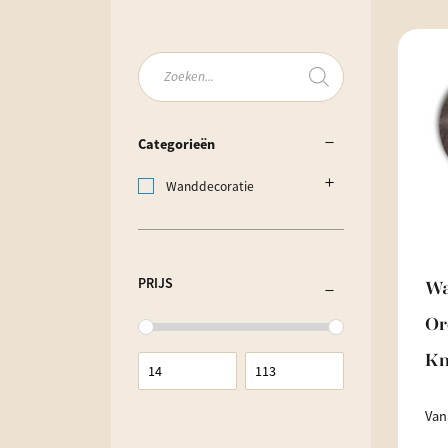
Producten
zoeken
Categorieën
Wanddecoratie
PRIJS
Wa
Or
Kn
Van