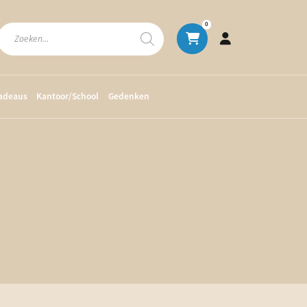
Producten
0
zoeken
cadeaus
Kantoor/School
Gedenken