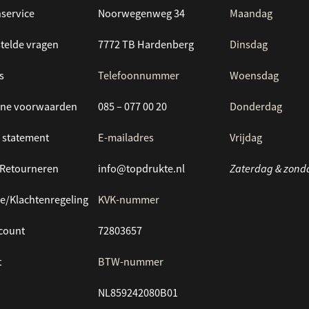
service
Noorwegenweg 34
Maandag
telde vragen
7772 TB Hardenberg
Dinsdag
s
Telefoonnummer
Woensdag
ne voorwaarden
085 – 077 00 20
Donderdag
 statement
E-mailadres
Vrijdag
/Retourneren
info@topdrukte.nl
Zaterdag & zond
e/Klachtenregeling
KVK-nummer
ccount
72803657
t
BTW-nummer
NL859242080B01