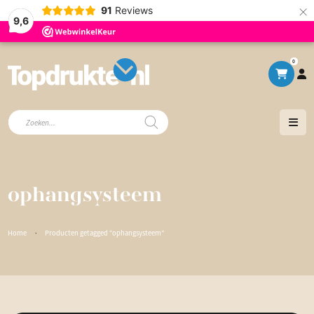
×
91
Reviews
9,6
0
Producten
zoeken
ophangsysteem
Home
·
Producten getagged “ophangsysteem”