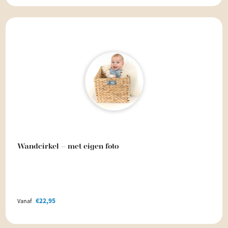
Wandcirkel – met eigen foto
€
22,95
Vanaf