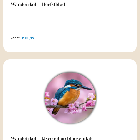
Wandcirkel – Herfstblad
€
16,95
Vanaf
Wandcirkel – IJsvogel op bloesemtak