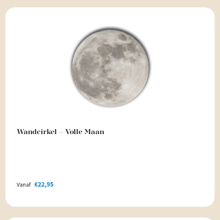
Wandcirkel – Volle Maan
€
22,95
Vanaf