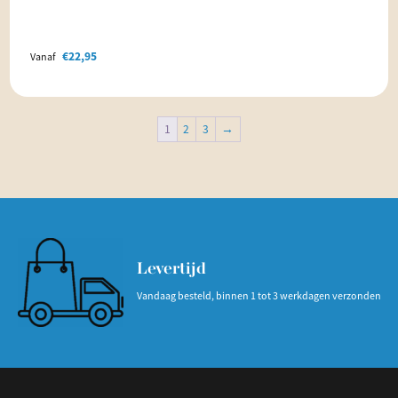
€
22,95
Vanaf
1
2
3
→
Levertijd
Vandaag besteld, binnen 1 tot 3 werkdagen verzonden