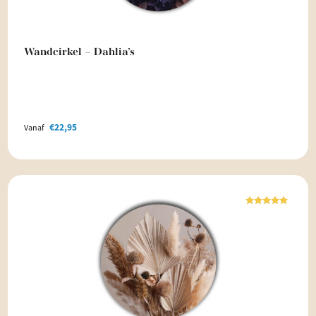
Wandcirkel – Dahlia’s
€
22,95
Vanaf
Waardering
5.00
uit 5