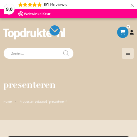
×
91
Reviews
9,6
0
Producten
zoeken
presenteren
Home
·
Producten getagged “presenteren”