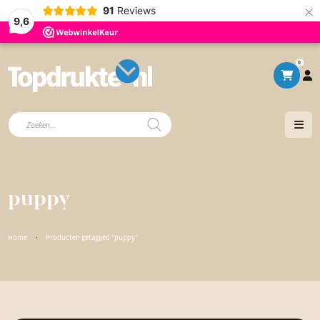
×
91
Reviews
9,6
0
Producten
zoeken
puppy
Home
·
Producten getagged “puppy”