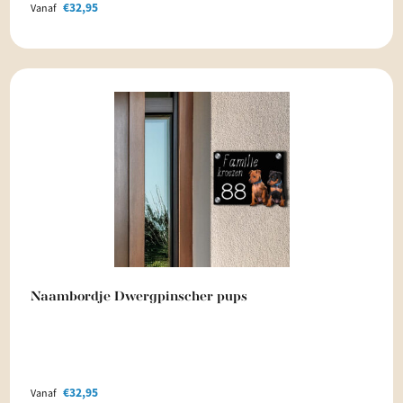
€
32,95
Vanaf
Naambordje Dwergpinscher pups
€
32,95
Vanaf