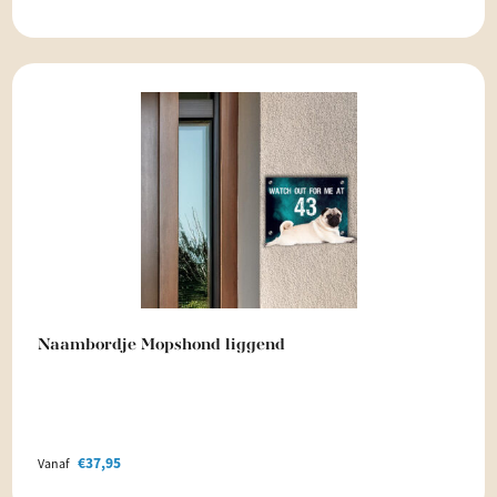
Naambordje Mopshond liggend
€
37,95
Vanaf