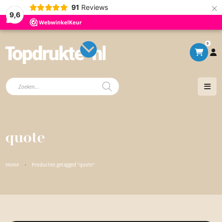
×
91
Reviews
9,6
0
Producten
zoeken
quote
Home
·
Producten getagged “quote”