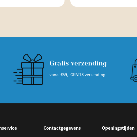
Gratis verzending
vanaf €59,- GRATIS verzending
nservice
Contactgegevens
Openingstijden