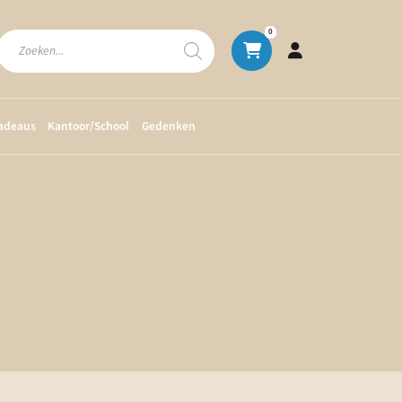
Producten
0
zoeken
cadeaus
Kantoor/School
Gedenken