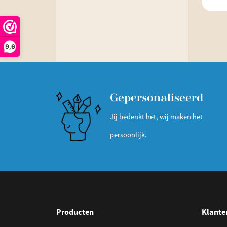
9,6
Gepersonaliseerd
Jij bedenkt het, wij maken het
persoonlijk.
Producten
Klante