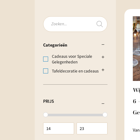
Producten
zoeken
Categorieën
Cadeaus voor Speciale
Gelegenheden
Tafeldecoratie en cadeaus
Wi
PRIJS
6 
Ge
Van