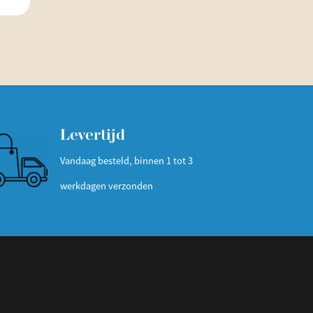
Levertijd
Vandaag besteld, binnen 1 tot 3
werkdagen verzonden