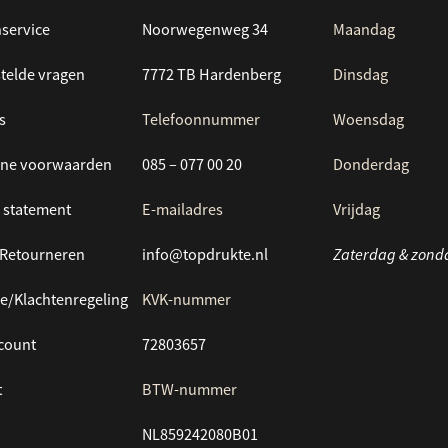
service
Noorwegenweg 34
Maandag
telde vragen
7772 TB Hardenberg
Dinsdag
s
Telefoonnummer
Woensdag
ne voorwaarden
085 – 077 00 20
Donderdag
 statement
E-mailadres
Vrijdag
/Retourneren
info@topdrukte.nl
Zaterdag & zond
e/Klachtenregeling
KVK-nummer
ccount
72803657
t
BTW-nummer
NL859242080B01