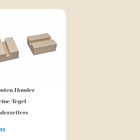
uten Houder –
eine Tegel –
derzetters
,95