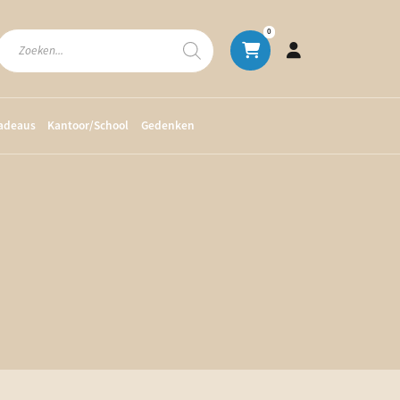
Producten
0
zoeken
cadeaus
Kantoor/School
Gedenken