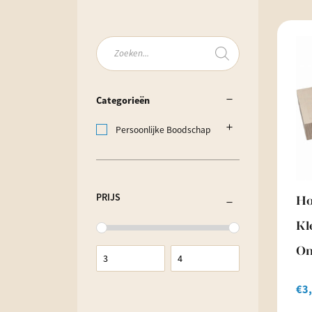
Producten
zoeken
Categorieën
Persoonlijke Boodschap
PRIJS
Ho
Kl
On
€
3