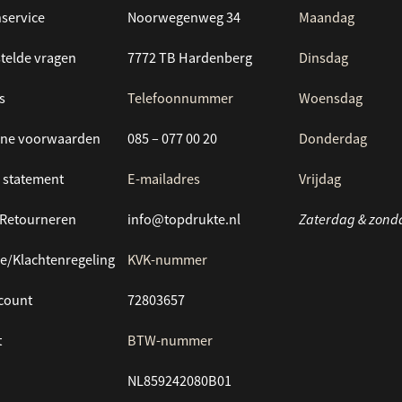
service
Noorwegenweg 34
Maandag
telde vragen
7772 TB Hardenberg
Dinsdag
s
Telefoonnummer
Woensdag
ne voorwaarden
085 – 077 00 20
Donderdag
 statement
E-mailadres
Vrijdag
/Retourneren
info@topdrukte.nl
Zaterdag & zond
e/Klachtenregeling
KVK-nummer
ccount
72803657
t
BTW-nummer
NL859242080B01