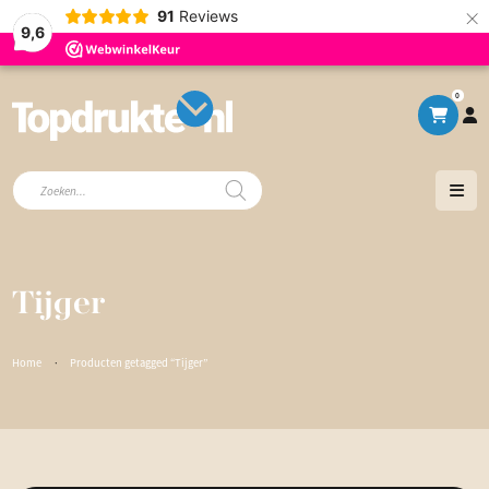
×
91
Reviews
9,6
0
Producten
zoeken
Tijger
Home
·
Producten getagged “Tijger”