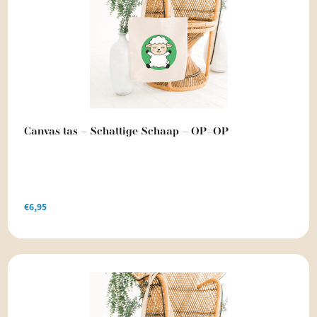
Canvas tas – Schattige Schaap – OP=OP
€
6,95