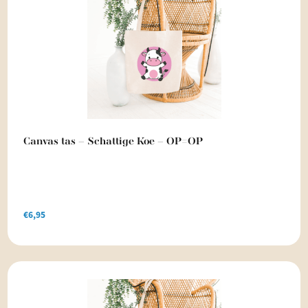
Canvas tas – Schattige Koe – OP=OP
€
6,95