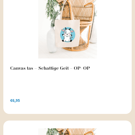
Canvas tas – Schattige Geit – OP=OP
€
6,95