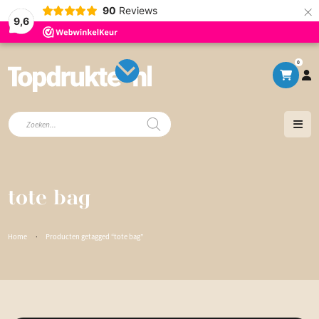
×
90
Reviews
9,6
0
Producten
zoeken
tote bag
Home
·
Producten getagged “tote bag”