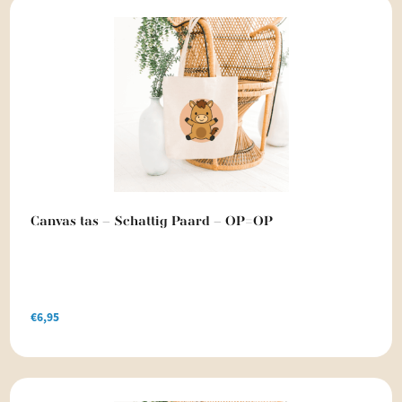
Canvas tas – Schattig Paard – OP=OP
€
6,95