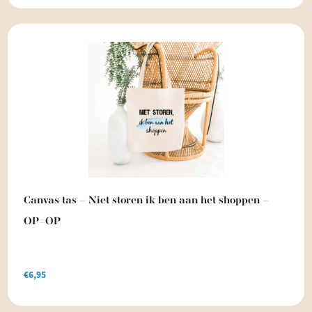
Canvas tas – Niet storen ik ben aan het shoppen –
OP=OP
€
6,95