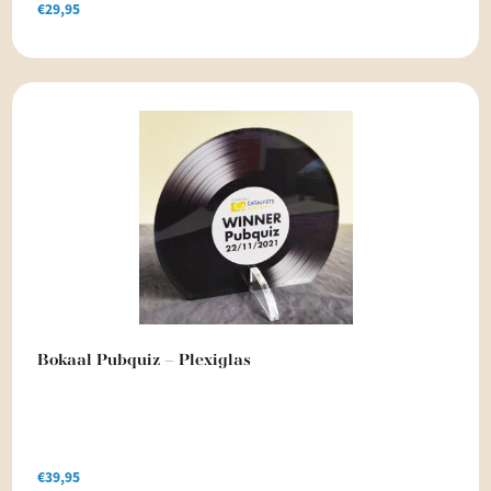
€
29,95
Bokaal Pubquiz – Plexiglas
€
39,95