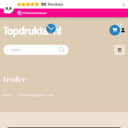
×
90
Reviews
9,6
0
Producten
zoeken
trofee
Home
·
Producten getagged “trofee”