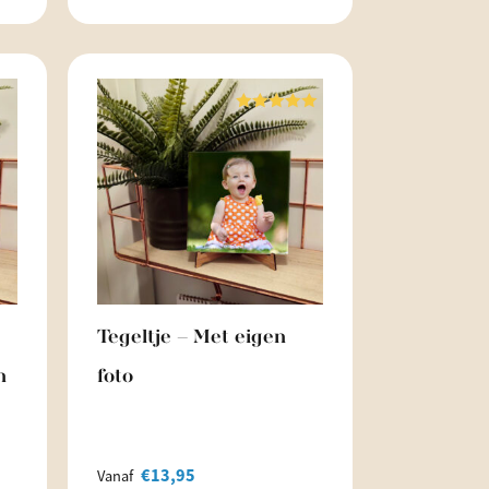
Waardering
5.00
uit 5
Tegeltje – Met eigen
n
foto
€
13,95
Vanaf