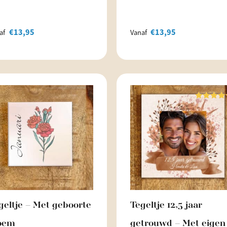
€
13,95
€
13,95
af
Vanaf
Waarderin
5.00
uit 5
geltje – Met geboorte
Tegeltje 12,5 jaar
oem
getrouwd – Met eigen