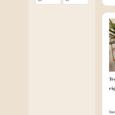
Te
ei
Van