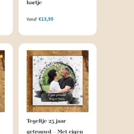
hartje
€
13,95
Vanaf
g
Tegeltje 25 jaar
getrouwd – Met eigen