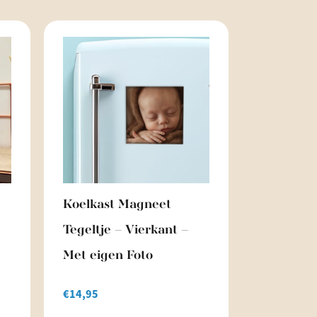
Koelkast Magneet
Tegeltje – Vierkant –
Met eigen Foto
€
14,95