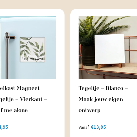
elkast Magneet
Tegeltje – Blanco –
geltje – Vierkant –
Maak jouw eigen
af me alone
ontwerp
4,95
€
13,95
Vanaf