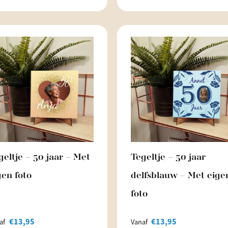
geltje – 50 jaar – Met
Tegeltje – 50 jaar
gen foto
delfsblauw – Met eige
foto
€
13,95
€
13,95
af
Vanaf