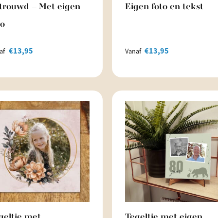
trouwd – Met eigen
Eigen foto en tekst
to
€
13,95
€
13,95
af
Vanaf
geltje met
Tegeltje met eigen