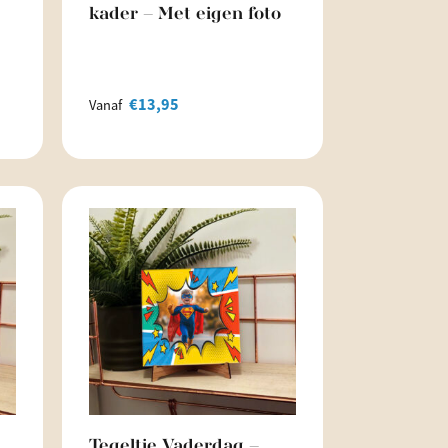
kader – Met eigen foto
€
13,95
Vanaf
Tegeltje Vaderdag –