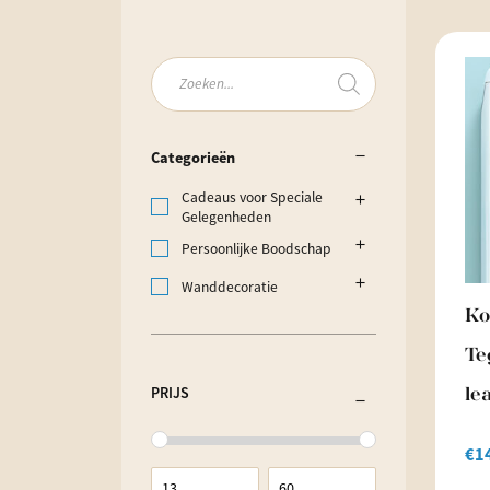
Producten
zoeken
Categorieën
Cadeaus voor Speciale
Gelegenheden
Persoonlijke Boodschap
Wanddecoratie
Ko
Te
PRIJS
le
€
1