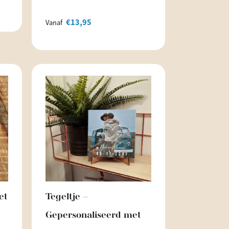
€
13,95
Vanaf
et
Tegeltje –
Gepersonaliseerd met