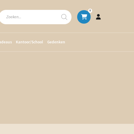
Producten
0
zoeken
cadeaus
Kantoor/School
Gedenken