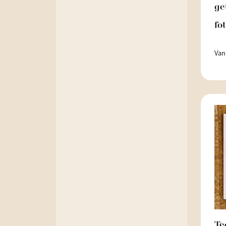
ge
fo
Van
Te