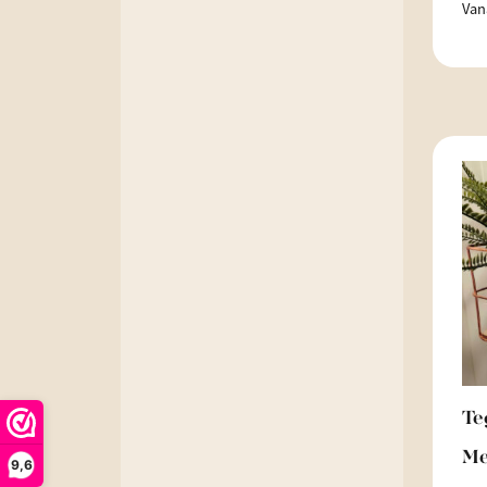
Van
Te
Me
9,6