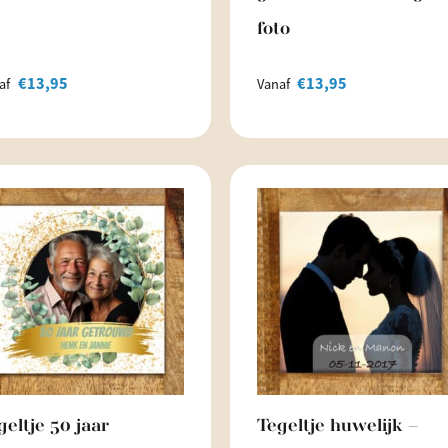
foto
€
13,95
€
13,95
af
Vanaf
geltje 50 jaar
Tegeltje huwelijk –