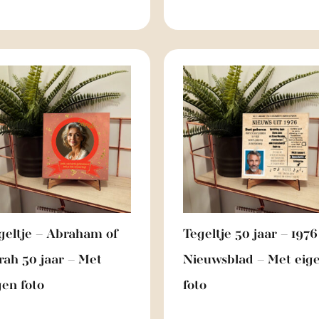
geltje – Abraham of
Tegeltje 50 jaar – 1976
rah 50 jaar – Met
Nieuwsblad – Met eig
gen foto
foto