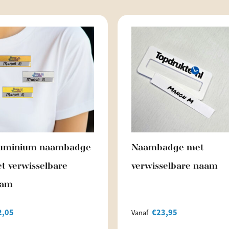
uminium naambadge
Naambadge met
t verwisselbare
verwisselbare naam
aam
2,05
€
23,95
Vanaf