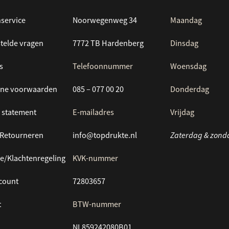
service
Noorwegenweg 34
Maandag
telde vragen
7772 TB Hardenberg
Dinsdag
s
Telefoonnummer
Woensdag
ne voorwaarden
085 – 077 00 20
Donderdag
 statement
E-mailadres
Vrijdag
/Retourneren
info@topdrukte.nl
Zaterdag & zond
e/Klachtenregeling
KVK-nummer
ccount
72803657
t
BTW-nummer
NL859242080B01