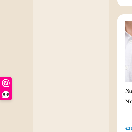
Na
9,6
Me
€
2