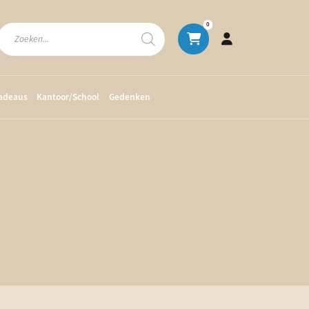
Producten
0
zoeken
cadeaus
Kantoor/School
Gedenken