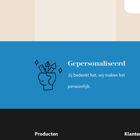
Gepersonaliseerd
Jij bedenkt het, wij maken het
persoonlijk.
Producten
Klante