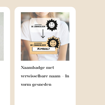
Naambadge met
verwisselbare naam – In
vorm gesneden