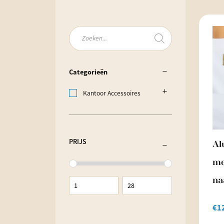
Producten
zoeken
Categorieën
Kantoor Accessoires
PRIJS
Al
me
n
€
1