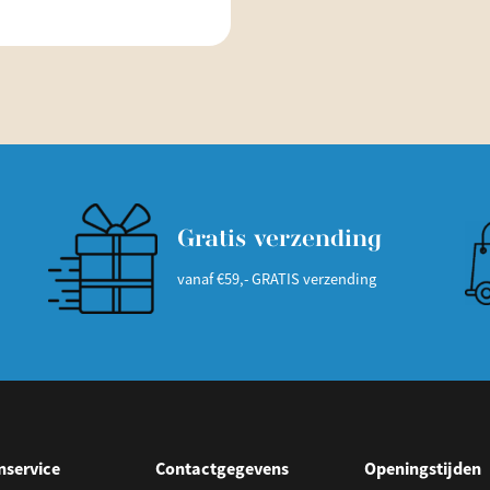
Gratis verzending
vanaf €59,- GRATIS verzending
nservice
Contactgegevens
Openingstijden