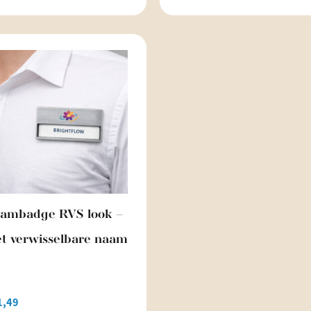
ambadge RVS look –
t verwisselbare naam
1,49