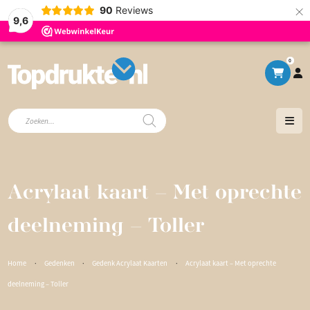
×
90
Reviews
9,6
0
Producten
zoeken
Acrylaat kaart – Met oprechte
deelneming – Toller
Home
·
Gedenken
·
Gedenk Acrylaat Kaarten
·
Acrylaat kaart – Met oprechte
deelneming – Toller