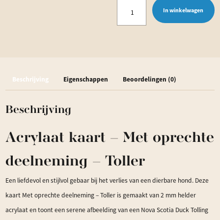
Acrylaat
In winkelwagen
kaart
-
Met
oprechte
Beschrijving
Eigenschappen
Beoordelingen (0)
deelneming
-
Beschrijving
Toller
aantal
Acrylaat kaart – Met oprechte
deelneming – Toller
Een liefdevol en stijlvol gebaar bij het verlies van een dierbare hond. Deze
kaart Met oprechte deelneming – Toller is gemaakt van 2 mm helder
acrylaat en toont een serene afbeelding van een Nova Scotia Duck Tolling