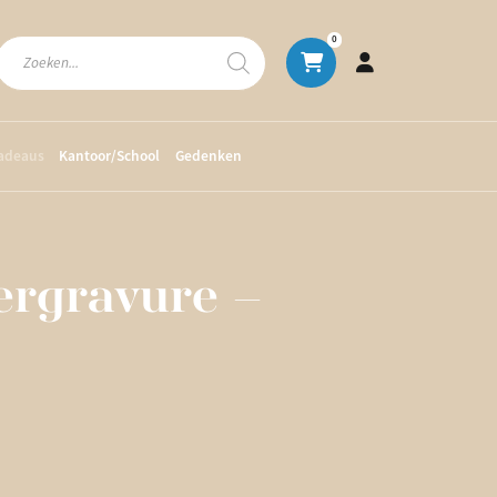
Producten
0
zoeken
cadeaus
Kantoor/School
Gedenken
ergravure –