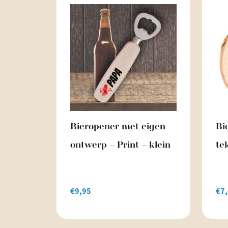
Bieropener met eigen
Bi
ontwerp – Print – klein
te
€
9,95
€
7