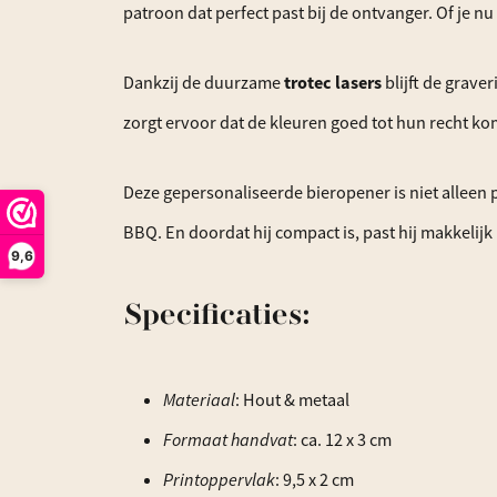
patroon dat perfect past bij de ontvanger. Of je n
Dankzij de duurzame
trotec lasers
blijft de grave
zorgt ervoor dat de kleuren goed tot hun recht ko
Deze gepersonaliseerde bieropener is niet alleen p
BBQ. En doordat hij compact is, past hij makkelijk i
9,6
Specificaties:
Materiaal
: Hout & metaal
Formaat handvat
: ca. 12 x 3 cm
Printoppervlak
: 9,5 x 2 cm