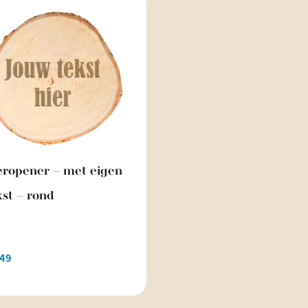
eropener – met eigen
kst – rond
,49