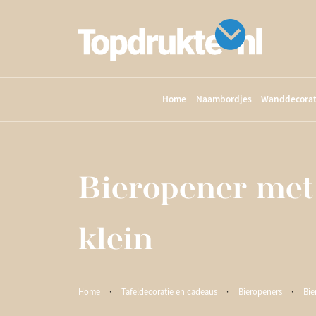
Home
Naambordjes
Wanddecorat
Bieropener met
klein
Home
·
Tafeldecoratie en cadeaus
·
Bieropeners
·
Bie