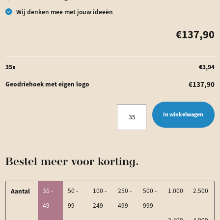
Wij denken mee met jouw ideeën
€
137,90
35
x
€
3,94
€
137,90
Geodriehoek met eigen logo
Geodriehoek
In winkelwagen
met
eigen
logo
Bestel meer voor korting.
aantal
Aantal
35 -
50 -
100 -
250 -
500 -
1.000
2.500
49
99
249
499
999
-
-