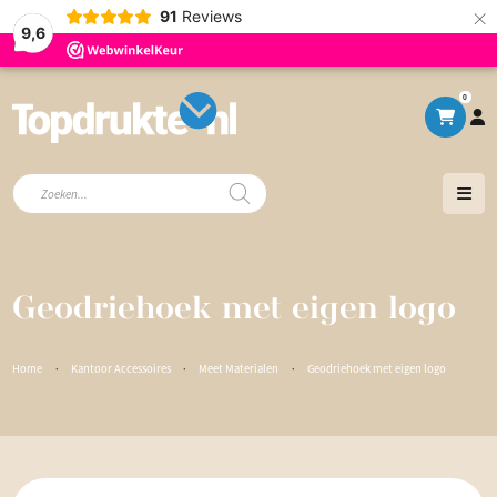
×
91
Reviews
9,6
0
Producten
zoeken
Geodriehoek met eigen logo
Home
·
Kantoor Accessoires
·
Meet Materialen
·
Geodriehoek met eigen logo