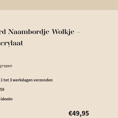
rd Naambordje Wolkje –
crylaat
grepen
 1 tot 3 werkdagen verzonden
€59
 ideeën
€
49,95