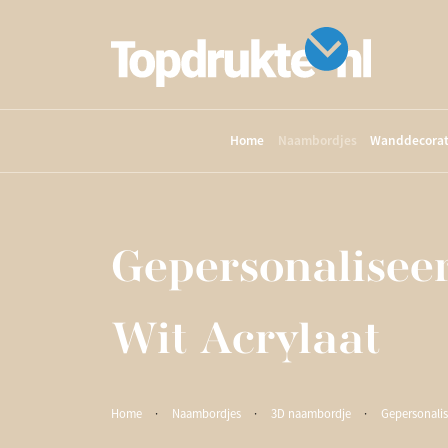
Home
Naambordjes
Wanddecorat
Gepersonalisee
Wit Acrylaat
Home
·
Naambordjes
·
3D naambordje
·
Gepersonalis