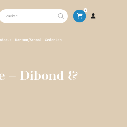
Producten
0
zoeken
cadeaus
Kantoor/School
Gedenken
e – Dibond &