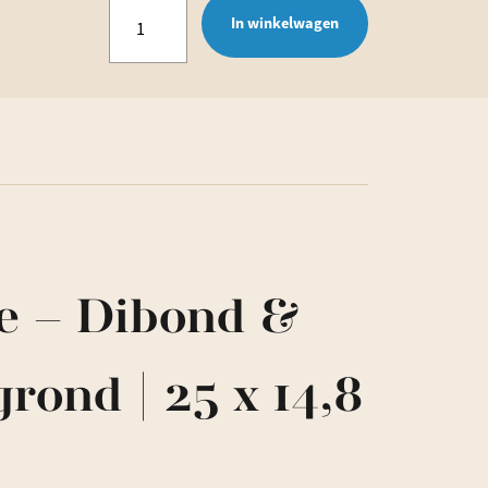
Gepersonaliseerd
In winkelwagen
Naambordje
Wolkje
–
Dibond
&
Wit
Acrylaat
e – Dibond &
aantal
rond | 25 x 14,8