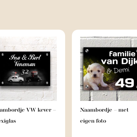
ambordje VW kever –
Naambordje – met
exiglas
eigen foto