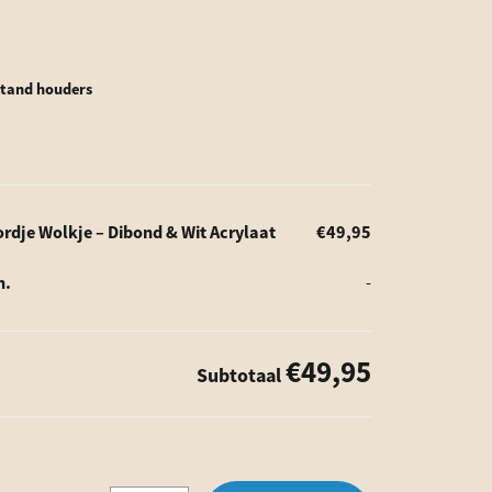
fstand houders
dje Wolkje – Dibond & Wit Acrylaat
€49,95
n.
-
€49,95
Subtotaal