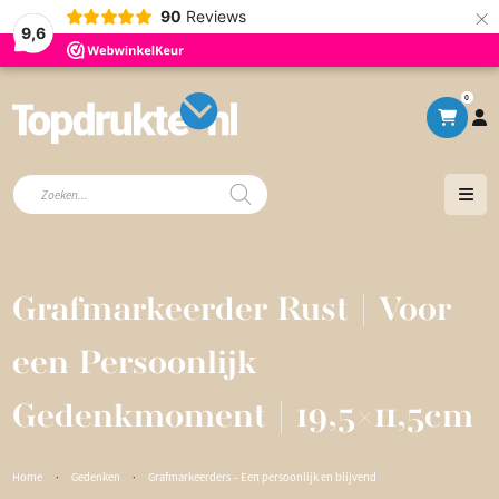
×
90
Reviews
9,6
0
Producten
zoeken
Grafmarkeerder Rust | Voor
een Persoonlijk
Gedenkmoment | 19,5×11,5cm
Home
·
Gedenken
·
Grafmarkeerders – Een persoonlijk en blijvend