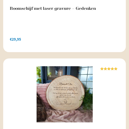
Boomschijf met laser gravure – Gedenken
€
29,95
Waardering
5.00
uit 5