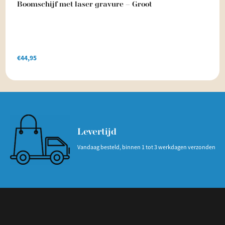
Boomschijf met laser gravure – Groot
€
44,95
Levertijd
Vandaag besteld, binnen 1 tot 3 werkdagen verzonden