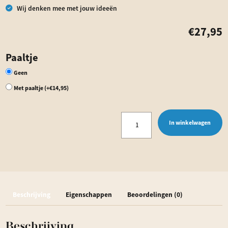
Wij denken mee met jouw ideeën
€
27,95
Paaltje
Geen
Met paaltje
(+
€
14,95
)
Grafmarkeerder
In winkelwagen
Rust
|
Voor
een
Beschrijving
Eigenschappen
Beoordelingen (0)
Persoonlijk
Gedenkmoment
Beschrijving
|