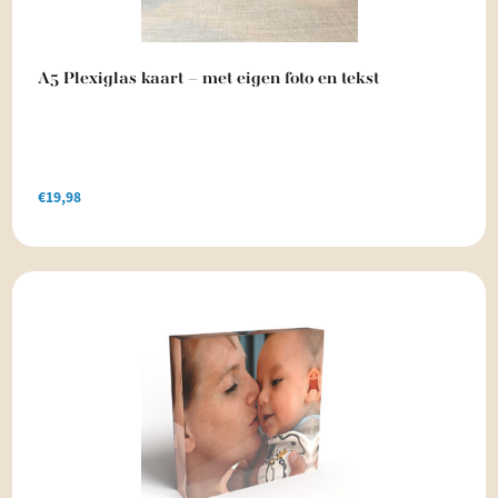
A5 Plexiglas kaart – met eigen foto en tekst
€
19,98