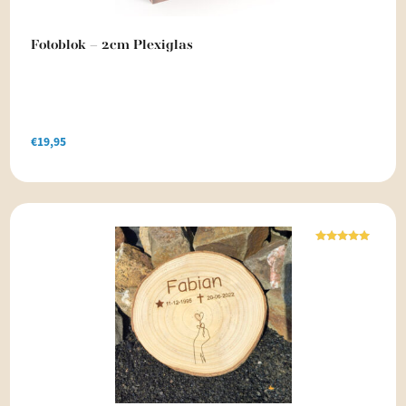
Fotoblok – 2cm Plexiglas
€
19,95
Waardering
5.00
uit 5