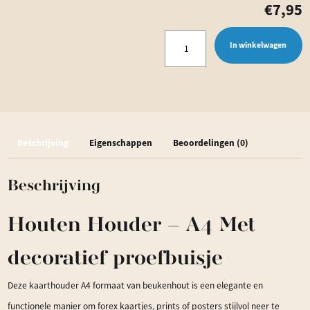
€
7,95
Houten
In winkelwagen
Houder
-
A4
Met
Beschrijving
Eigenschappen
Beoordelingen (0)
decoratief
proefbuisje
Beschrijving
aantal
Houten Houder – A4 Met
decoratief proefbuisje
Deze kaarthouder A4 formaat van beukenhout is een elegante en
functionele manier om forex kaartjes, prints of posters stijlvol neer te