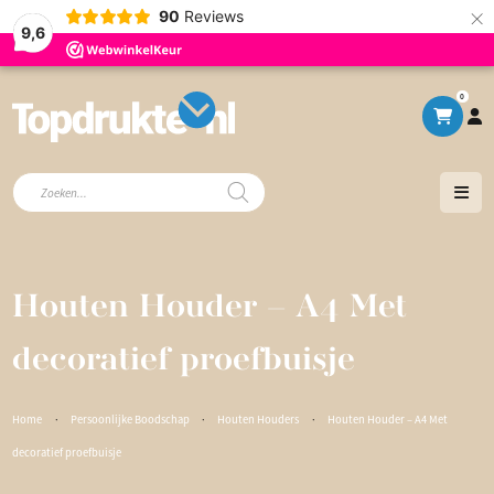
×
90
Reviews
9,6
0
Producten
zoeken
Houten Houder – A4 Met
decoratief proefbuisje
Home
·
Persoonlijke Boodschap
·
Houten Houders
·
Houten Houder – A4 Met
decoratief proefbuisje