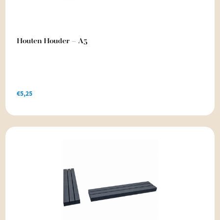
Houten Houder – A5
€
5,25